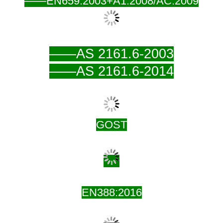
——EN659:2003+A1:2008/AC:2009
——AS 2161.6-2003
——AS 2161.6-2014
GOST
EN388:2016