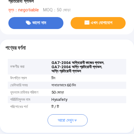
প্রতিরোধী গ্লাভস
মূল্য：negotiable
MOQ：50 জোড়া
ভালো দাম
এখন যোগাযোগ
পণ্যের বর্ণনা
,
GA7-2004 অগ্নিরোধী কাজের গ্লাভস
লক্ষণীয় করা
,
GA7-2004 অগ্নি প্রতিরোধী গ্লাভস
অগ্নি প্রতিরোধী গ্লাভস
উৎপত্তি স্থল
চীন
ডেলিভারি সময়
সাধারণভাবে 60 দিন
ন্যূনতম চাহিদার পরিমাণ
50 জোড়া
পরিচিতিমুলক নাম
Hysafety
পরিশোধের শর্ত
টি / টি
আরো দেখুন