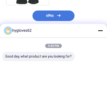
চালিয়ে
hygloves62
প্রস্তাবিত পণ্য
9:20 PM
Good day, what product are you looking for?
EN659 সার্টিফাইড তাপ
অগ্নিনির্বাপক গ্লাভস পেশাদার
তাপ প্রতিরোধী ফায়ার 
প্রতিরোধী উপকরণ সহ
অগ্নিনির্বাপক কাজের জন্য সুরক্ষা
গ্লাভস অগ্নি নির্বাপক
ফায়ারফাইটার গ্লোভস যা
এবং দক্ষতা প্রদান করে শিখা
উদ্ধার মিশনে দুর্দান্ত স
ফায়ারফাইটারদের জন্য নিরাপত্তা
প্রতিরোধী উপকরণ দিয়ে তৈরি
নমনীয়তা সরবরাহ করে
আরামদায়ক এবং স্থায়িত্ব নিশ্চিত
ভালো দাম
ভালো দাম
ভালো দাম
করে