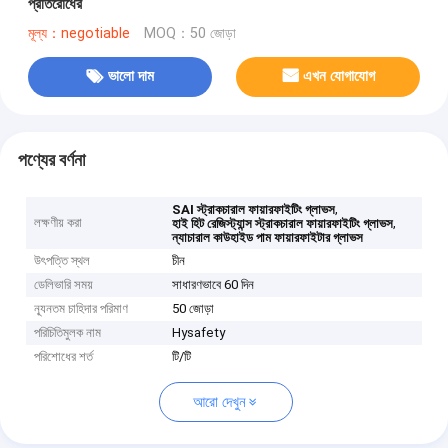
প্রতিরোধের
মূল্য：negotiable
MOQ：50 জোড়া
ভালো দাম
এখন যোগাযোগ
পণ্যের বর্ণনা
,
SAI স্ট্রাকচারাল ফায়ারফাইটিং গ্লাভস
লক্ষণীয় করা
,
হাই হিট রেজিস্ট্যান্স স্ট্রাকচারাল ফায়ারফাইটিং গ্লাভস
ন্যাচারাল কাউহাইড পাম ফায়ারফাইটার গ্লাভস
উৎপত্তি স্থল
চীন
ডেলিভারি সময়
সাধারণভাবে 60 দিন
ন্যূনতম চাহিদার পরিমাণ
50 জোড়া
পরিচিতিমুলক নাম
Hysafety
পরিশোধের শর্ত
টি/টি
আরো দেখুন