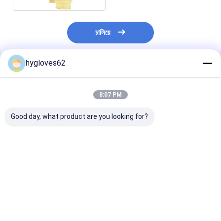
চালিয়ে
hygloves62
প্রস্তাবিত পণ্য
8:07 PM
Good day, what product are you looking for?
EN659 সার্টিফাইড তাপ
অগ্নিনির্বাপক গ্লাভস পেশাদার
তাপ প্রতিরোধী ফায়ার 
প্রতিরোধী উপকরণ সহ
অগ্নিনির্বাপক কাজের জন্য সুরক্ষা
গ্লাভস অগ্নি নির্বাপক
ফায়ারফাইটার গ্লোভস যা
এবং দক্ষতা প্রদান করে শিখা
উদ্ধার মিশনে দুর্দান্ত স
ফায়ারফাইটারদের জন্য নিরাপত্তা
প্রতিরোধী উপকরণ দিয়ে তৈরি
নমনীয়তা সরবরাহ করে
আরামদায়ক এবং স্থায়িত্ব নিশ্চিত
ভালো দাম
ভালো দাম
ভালো দাম
করে