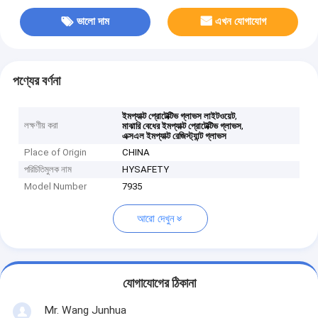
ভালো দাম
এখন যোগাযোগ
পণ্যের বর্ণনা
,
ইমপ্যাক্ট প্রোটেক্টিভ গ্লাভস লাইটওয়েট
লক্ষণীয় করা
,
মাঝারি বেধের ইমপ্যাক্ট প্রোটেক্টিভ গ্লাভস
এক্সএল ইমপ্যাক্ট রেজিস্ট্যান্ট গ্লাভস
Place of Origin
CHINA
পরিচিতিমুলক নাম
HYSAFETY
Model Number
7935
আরো দেখুন
যোগাযোগের ঠিকানা
Mr. Wang Junhua