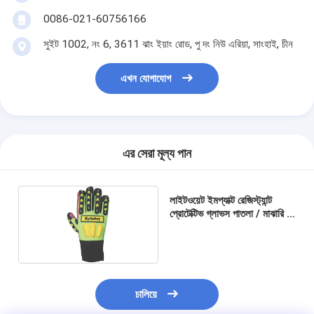
0086-021-60756166
সুইট 1002, নং 6, 3611 ঝাং ইয়াং রোড, পু দং নিউ এরিয়া, সাংহাই, চীন
এখন যোগাযোগ
এর সেরা মূল্য পান
লাইটওয়েট ইমপ্যাক্ট রেজিস্ট্যান্ট
প্রোটেক্টিভ গ্লাভস পাতলা / মাঝারি /
পুরু বেধ
চালিয়ে