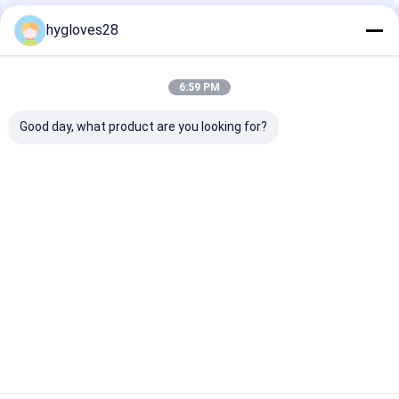
hygloves28
প্রস্তাবিত পণ্য
6:59 PM
Good day, what product are you looking for?
কৌশলগত ও সেনাবাহিনীর
কৌশলগত ও সেনাবাহিনীর
ফুল ফিঙ্গার লেদার ইমপ্যা
গ্লাভস, নরম এবং টেকসই
গ্লাভস, নরম এবং টেকসই
রেজিস্ট্যান্ট গ্লাভস 
ছাগলের চামড়ার ত্বকের
ছাগলের চামড়ার ত্বকের
হাই প্রোটেকশন গ্লাভ
পাম,হাতের কাছে ডিজিটাল
পাম,হাতের কাছে ডিজিটাল
ছাগলের চামড়ার ত্বকের
ছাগলের চামড়ার ত্বকের
ভালো দাম
ভালো দাম
ভালো দাম
শক্তিশালীকরণ, আঙ্গুলের সুরক্ষা
শক্তিশালীকরণ, আঙ্গুলের সুরক্ষা
শেল সহ আরামাইড ফ্যাব্রিক
শেল সহ আরামাইড ফ্যাব্রিক
ব্যাক, টেপ সহ ক্যাপ
ব্যাক, টেপ সহ ক্যাপ
বাড়ি
আমাদের সম্পর্কে
Desktop Site
সাইট ম্যাপ
গোপনীয়তা নীতি
গুণ
ফায়ার ফাইটার গ্লাভস
চীন কারখানা.Copyright © 2026 Shanghai Hygloves